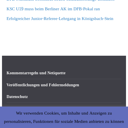
KSC U19 muss beim Berliner AK im DFB-Pokal ran
Erfolgreicher Junior-Referee-Lehrgang in Königsbach-Stein
Kommentarregeln und Netiquette
Veröffentlichungen und Fehlermeldungen
Datenschutz
Impressum
Wir verwenden Cookies, um Inhalte und Anzeigen zu
Über abseits-ka.de
personalisieren, Funktionen für soziale Medien anbieten zu können