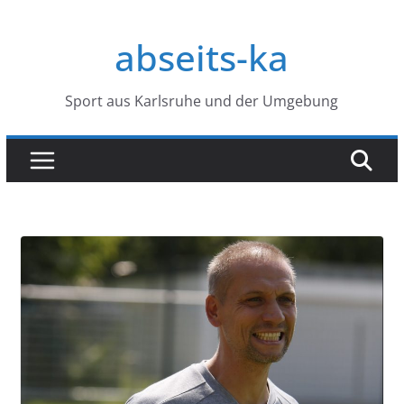
Zum
Inhalt
abseits-ka
springen
Sport aus Karlsruhe und der Umgebung