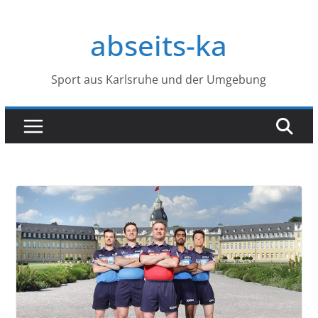
Zum
Inhalt
abseits-ka
springen
Sport aus Karlsruhe und der Umgebung