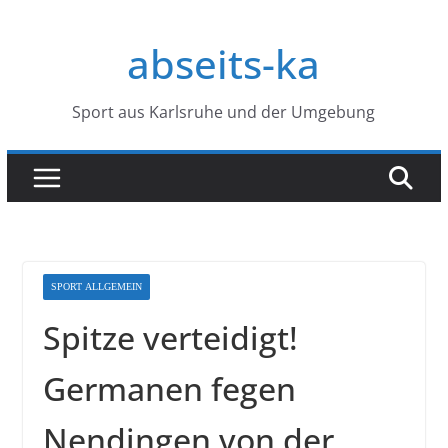
Zum
Inhalt
abseits-ka
springen
Sport aus Karlsruhe und der Umgebung
SPORT ALLGEMEIN
Spitze verteidigt!
Germanen fegen
Nendingen von der