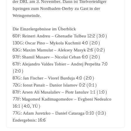
der DRL am 3. November. Dann ist Titelverteidiger
Ispringen zum Nordbaden-Derby zu Gast in der
Weingemeinde.
Die Einzelergebnisse im Überblick
60F: Reineri Andreu – Ghenadie Tulbea 12:2 (3:0)
130G: Oscar Pino – Mykola Kuchmii 4:0 (2:0)
63G: Maxim Mamulat – Aleksey Masyk 2:6 (0:2)
97F: Shamil Musaev – Nicolai Ceban 6:0 (2:0)
67F: Alejandro Valdes Tobier – Andrej Perpelita 7:0
(2:0)
87G: Jan Fischer – Viorel Burduja 4:0 (2:0)
72G: Ionut Panait – Danior Islamov 0:2 (0:1)
87F: Arsen Ali Musalaliev – Piotr Ianuluv 1:1 (1:0)
77F: Magomed Kadimagomedov – Evgheni Nedealco
16:1 (4:0, TÜ)
77G: Adam Juretzko – Daniel Cataraga 0:10 (0:3)
Endergebnis: 16:6