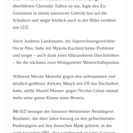
überführten Ghenadie Tulbea zu tun, legte den Ex-
Germanen in einem intensiven Gefecht fast auf die
Schultern und siegte letztlich auch in der Höhe verdient
mit 12:2.
Auch Andreus Landsmann, der Superschwergewichtler
Oscar Pino, hatte mit Mykola Kuchmii keine Probleme
und sorgte – auch dank eines blitzsauberen Durchdrehers
– für die nächsten zwei Weingartener Mannschaftspunkte.
Während Maxim Mamulat gegen den unbequemen und
deutlich größeren Aleksey Masyk mit 2:6 das Nachsehen
hatte, stellte Shamil Musaev gegen Nicolai Ceban einmal
mehr seine ganze Klasse unter Beweis.
Mit 6:0 besiegte der Junioren-Weltmeister Nendingens
Routinier, der über Jahre hinweg zu den gefürchtetsten
Punktejägern auf den deutschen Matte gehörte, in der
stark besetzten DRL aber zunehmend an seine Grenzen