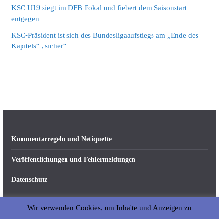
KSC U19 siegt im DFB-Pokal und fiebert dem Saisonstart
entgegen
KSC-Präsident ist sich des Bundesligaaufstiegs am „Ende des
Kapitels“ „sicher“
Kommentarregeln und Netiquette
Veröffentlichungen und Fehlermeldungen
Datenschutz
Impressum
Wir verwenden Cookies, um Inhalte und Anzeigen zu