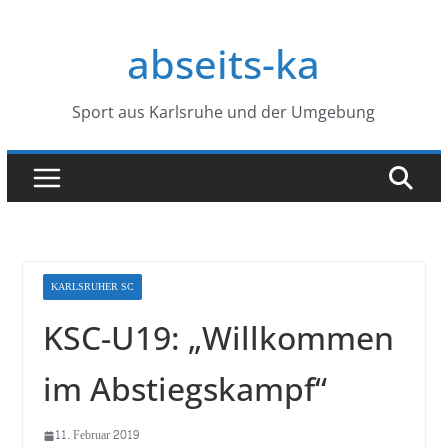
Zum
Inhalt
abseits-ka
springen
Sport aus Karlsruhe und der Umgebung
KARLSRUHER SC
KSC-U19: „Willkommen
im Abstiegskampf“
11. Februar 2019