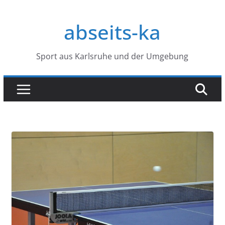
Zum
Inhalt
abseits-ka
springen
Sport aus Karlsruhe und der Umgebung