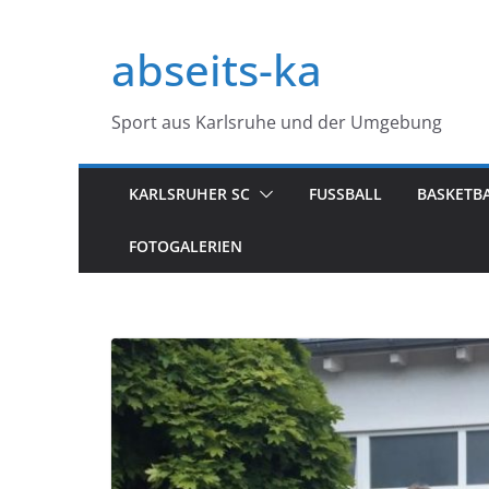
Zum
Inhalt
abseits-ka
springen
Sport aus Karlsruhe und der Umgebung
KARLSRUHER SC
FUSSBALL
BASKETB
FOTOGALERIEN