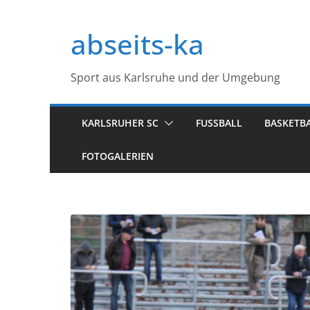
Zum
Inhalt
abseits-ka
springen
Sport aus Karlsruhe und der Umgebung
KARLSRUHER SC
FUSSBALL
BASKETB
FOTOGALERIEN