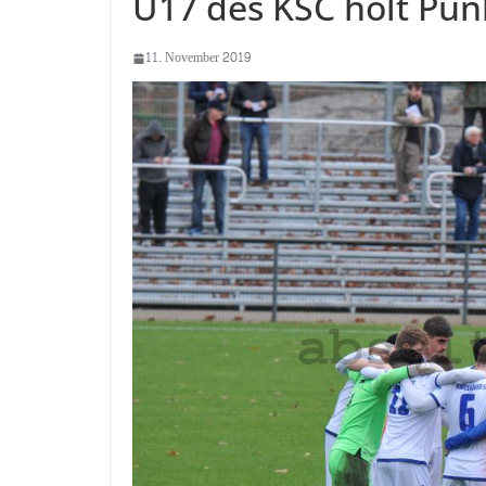
U17 des KSC holt Punk
11. November 2019