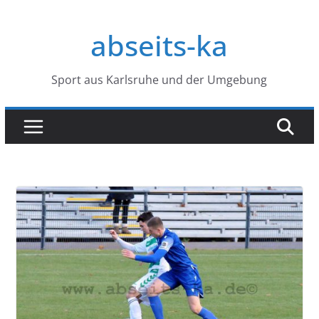
Zum
Inhalt
abseits-ka
springen
Sport aus Karlsruhe und der Umgebung