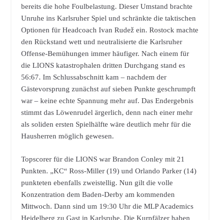
bereits die hohe Foulbelastung. Dieser Umstand brachte
Unruhe ins Karlsruher Spiel und schränkte die taktischen
Optionen für Headcoach Ivan Rudež ein. Rostock machte
den Rückstand wett und neutralisierte die Karlsruher
Offense-Bemühungen immer häufiger. Nach einem für
die LIONS katastrophalen dritten Durchgang stand es
56:67. Im Schlussabschnitt kam – nachdem der
Gästevorsprung zunächst auf sieben Punkte geschrumpft
war – keine echte Spannung mehr auf. Das Endergebnis
stimmt das Löwenrudel ärgerlich, denn nach einer mehr
als soliden ersten Spielhälfte wäre deutlich mehr für die
Hausherren möglich gewesen.
Topscorer für die LIONS war Brandon Conley mit 21
Punkten. „KC“ Ross-Miller (19) und Orlando Parker (14)
punkteten ebenfalls zweistellig. Nun gilt die volle
Konzentration dem Baden-Derby am kommenden
Mittwoch. Dann sind um 19:30 Uhr die MLP Academics
Heidelberg zu Gast in Karlsruhe. Die Kurpfälzer haben