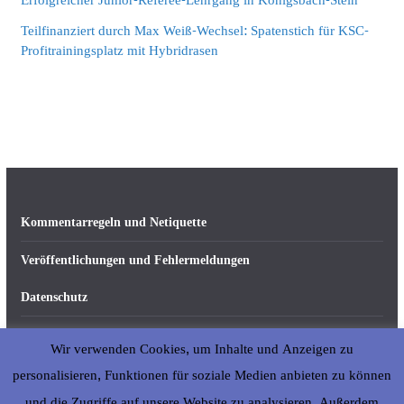
Erfolgreicher Junior-Referee-Lehrgang in Königsbach-Stein
Teilfinanziert durch Max Weiß-Wechsel: Spatenstich für KSC-
Profitrainingsplatz mit Hybridrasen
Kommentarregeln und Netiquette
Veröffentlichungen und Fehlermeldungen
Datenschutz
Impressum
Wir verwenden Cookies, um Inhalte und Anzeigen zu
Über abseits-ka.de
personalisieren, Funktionen für soziale Medien anbieten zu können
und die Zugriffe auf unsere Website zu analysieren. Außerdem