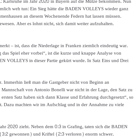
arlsruhe im Jahr 2020 in Bayern auf die Mütze bekommen. Nun
iemlich weh tun: Ein Sieg hätte die BADEN VOLLEYS wieder ganz
immenhausen an diesem Wochenende Federn hat lassen müssen.
esen. Aber es lohnt nicht, sich damit weiter aufzuhalten.
rkt – ist, dass die Niederlage in Franken ziemlich eindeutig war.
g das Spiel eher vorbei“, ist die kurze und knappe Analyse von
 VOLLEYS in dieser Partie gekürt wurde. In Satz Eins und Drei
r. Immerhin ließ man die Gastgeber nicht von Beginn an
e Mannschaft von Antonio Bonelli war nicht in der Lage, den Satz zu
im ersten Satz haben sich dann Klasse und Erfahrung durchgesetzt“, so
ert. Dazu machten wir im Aufschlag und in der Annahme zu viele
 Jahr 2020 zieht. Neben dem 0:3 in Grafing, taten sich die BADEN
(3:2 gewonnen) und Kriftel (2:3 verloren) enorm schwer.