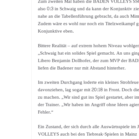
Zum zweiten Mal haben die BADEN VOLLEYS SSC K
also 0:3 in Schwaig und da kann der Konjunktiv z
nahe an die Tabellenführung gebracht, da auch M
Zudem wäre es wohl nur noch ein Titelzweikampf gew
Konjunktive eben.
Bittere Realität – auf extrem hohem Niveau wohlgeme
„Schwaig hat ein solides Spiel gemacht. An uns gin
Libero Benjamin Dollhofer, der zum MVP der BADEN
liefen die Badener nur mit Abstand hinterher.
Im zweiten Durchgang loderte ein kleines Strohfeue
davonziehen, lag sogar mit 20:18 in Front. Doch di
zu machen. „Wir sind gut ins Spiel gestartet, aber 
der Trainer. „Wir haben im Angriff ohne Ideen agi
Fehler.“
Ein Zustand, der sich durch alle Auswärtsspiele im
VOLLEYS auch bei den Tiebreak-Spielen in Mainz 