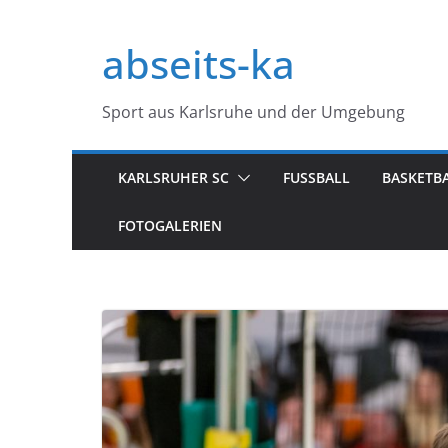
Zum
Inhalt
abseits-ka
springen
Sport aus Karlsruhe und der Umgebung
KARLSRUHER SC
FUSSBALL
BASKETB
FOTOGALERIEN