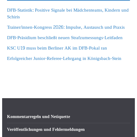
DFB-Statistik: Positive Signale bei Mädchenteams, Kindern und
Schiris
Trainer/innen-Kongress 2026: Impulse, Austausch und Praxis
DFB-Präsidium beschließt neuen Strafzumessungs-Leitfaden
KSC U19 muss beim Berliner AK im DFB-Pokal ran
Erfolgreicher Junior-Referee-Lehrgang in Königsbach-Stein
Kommentarregeln und Netiquette
Veröffentlichungen und Fehlermeldungen