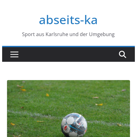
Zum
Inhalt
abseits-ka
springen
Sport aus Karlsruhe und der Umgebung