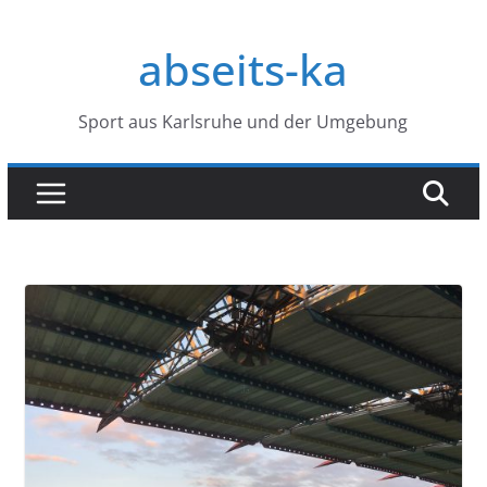
Zum
Inhalt
abseits-ka
springen
Sport aus Karlsruhe und der Umgebung