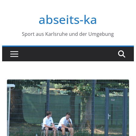
Zum
Inhalt
abseits-ka
springen
Sport aus Karlsruhe und der Umgebung