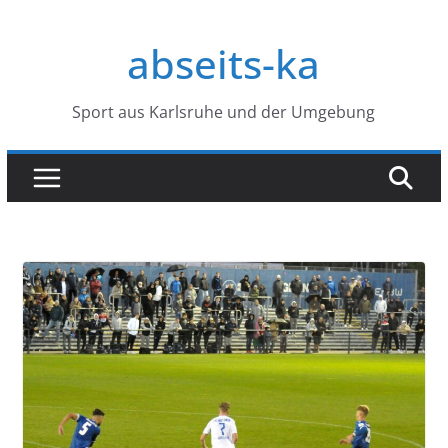
Zum
Inhalt
abseits-ka
springen
Sport aus Karlsruhe und der Umgebung