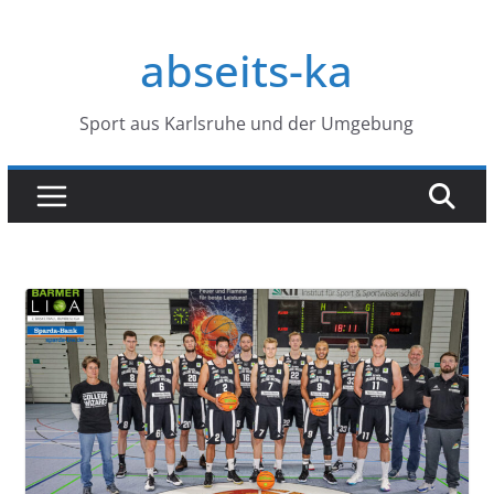
Zum
Inhalt
abseits-ka
springen
Sport aus Karlsruhe und der Umgebung