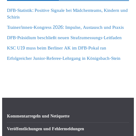
DFB-Statistik: Positive Signale bei Mädchenteams, Kindern und
Schiris
Trainer/innen-Kongress 2026: Impulse, Austausch und Praxis
DFB-Präsidium beschließt neuen Strafzumessungs-Leitfaden
KSC U19 muss beim Berliner AK im DFB-Pokal ran
Erfolgreicher Junior-Referee-Lehrgang in Königsbach-Stein
Kommentarregeln und Netiquette
Veröffentlichungen und Fehlermeldungen