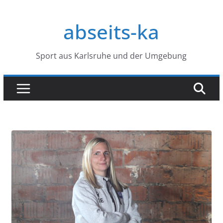
Zum
Inhalt
abseits-ka
springen
Sport aus Karlsruhe und der Umgebung