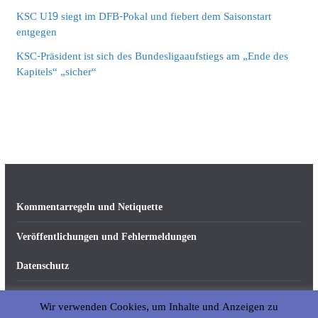
KSC U19 siegt im DFB-Pokal und fiebert dem Saisonstart
entgegen
KSC-Präsident ist sich des Bundesligaaufstiegs am „Ende des
Kapitels“ „sicher“
Kommentarregeln und Netiquette
Veröffentlichungen und Fehlermeldungen
Datenschutz
Impressum
Wir verwenden Cookies, um Inhalte und Anzeigen zu