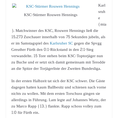
Karl
sruh
KSC-Stürmer Rouwen Hennings
e
(mia
). Matchwinner des KSC, Rouwen Hennings ließ die
15.273 Zuschauer innerhalb von 75 Sekunden jubeln, als
er im Samstagspiel des
Karlsruher SC
gegen die Spvgg
Greuther Fürth den 0:1-Rückstand in den 2:1-Sieg
verwandelte. 15 Tore stehen beim KSC-Toptorjäger nun
zu Buche und er setzt sich damit gemeinsam mit Terodde
an die Spitze der Torjägerliste der Zweiten Bundesliga.
In der ersten Halbzeit tat sich der KSC schwer. Die Gäste
dagegen hatten kaum Ballbesitz und schienen nach vorne
nichts zu wollen. Mit dem ersten Torschuss gingen sie
allerdings in Führung. Lam legte auf Johannes Wurtz, der
zu Marco Rapp (13.) flankte. Rapp schoss volley zum
1:0 für Fürth ein.