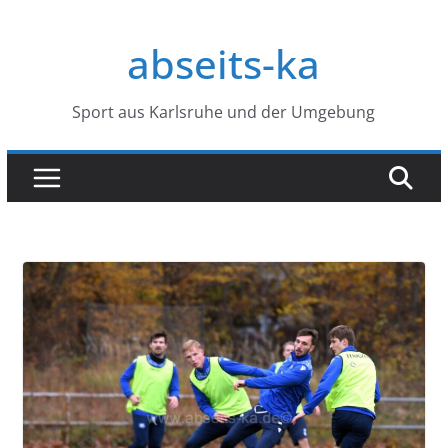
Zum
Inhalt
abseits-ka
springen
Sport aus Karlsruhe und der Umgebung