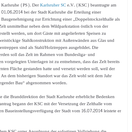
Karlsruhe (PS). Der
Karlsruher SC
e.V. (KSC) beantragte am
01.06.2014 bei der Stadt Karlsruhe die Erteilung einer
Baugenehmigung zur Errichtung einer „Doppelstockzelthalle als
Zelt unmittelbar neben dem Wildparkstation östlich von der
estellt werden, um dort Gäste mit angelieferten Speisen zu
 zweistöckige Stahlkonstruktion mit Außenwänden aus Glas und
ntreppen sind als Stahl/Holztreppen ausgebildet. Die
werden soll das Zelt im Rahmen von Bundesliga- und
 vorgelegten Unterlagen ist zu entnehmen, dass das Zelt bereits
rnten Fläche gestanden hatte und versetzt werden soll, weil der
. An dem bisherigen Standort war das Zelt wohl seit dem Jahr
Fliegender Bau“ abgenommen worden.
die Branddirektion der Stadt Karlsruhe erhebliche Bedenken
antrag begann der KSC mit der Versetzung der Zelthalle vom
ren Baueinstellungsverfügung der Stadt vom 16.07.2014 leistete er
 dem KSC unter Anordnung der sofortigen Vollziehung die