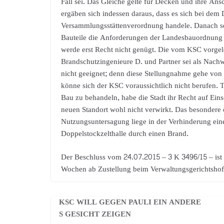
Fall sei. Das Gleiche gelte für Decken und ihre An
ergäben sich indessen daraus, dass es sich bei dem
Versammlungsstättenverordnung handele. Danach se
Bauteile die Anforderungen der Landesbauordnung
werde erst Recht nicht genügt. Die vom KSC vorgel
Brandschutzingenieure D. und Partner sei als Nach
nicht geeignet; denn diese Stellungnahme gehe von
könne sich der KSC voraussichtlich nicht berufen. Tr
Bau zu behandeln, habe die Stadt ihr Recht auf Ein
neuen Standort wohl nicht verwirkt. Das besondere ö
Nutzungsuntersagung liege in der Verhinderung ei
Doppelstockzelthalle durch einen Brand.
Der Beschluss vom 24.07.2015 – 3 K 3496/15 – ist 
Wochen ab Zustellung beim Verwaltungsgerichtsho
KSC WILL GEGEN PAULI EIN ANDERE
S GESICHT ZEIGEN