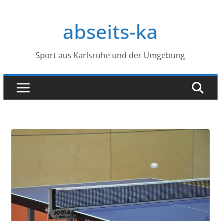
Zum
Inhalt
abseits-ka
springen
Sport aus Karlsruhe und der Umgebung