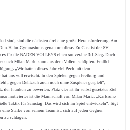
kel sind, sind die nächsten drei eine große Herausforderung. Am
s Otto-Hahn-Gymnasiums genau um diese. Zu Gast ist der SV
 gab es für die BADEN VOLLEYS einen souveräne 3:1-Sieg. Doch
stecoach Milan Maric kann aus dem Vollem schöpfen. Endlich
rfügung. „Wir hatten dieses Jahr viel Pech mit dem
 hat uns voll erwischt. In den Spielen gegen Freiburg und
fehlt, gegen Delitzsch auch noch ohne Zuspieler gespielt“,
z der Franken zu bewerten. Platz vier ist ihr selbst gesetztes Ziel
Umso motivierter ist die Mannschaft von Milan Maric. „Karlsruhe
zielle Taktik für Samstag. Das wird sich im Spiel entwickeln“, fügt
e eine Stärke von seinem Team ist, sich auf jeden Gegner
en zu schlagen.