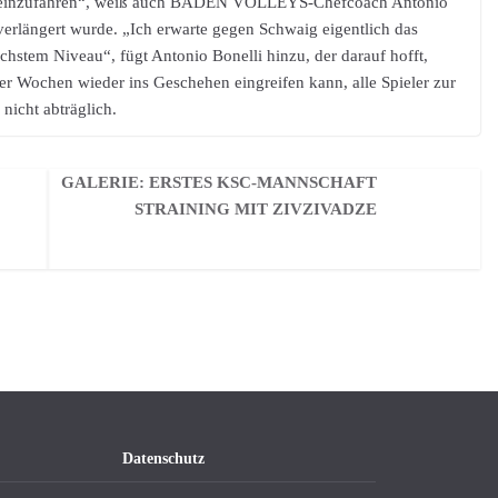
kte einzufahren“, weiß auch BADEN VOLLEYS-Chefcoach Antonio
verlängert wurde. „Ich erwarte gegen Schwaig eigentlich das
chstem Niveau“, fügt Antonio Bonelli hinzu, der darauf hofft,
vier Wochen wieder ins Geschehen eingreifen kann, alle Spieler zur
nicht abträglich.
GALERIE: ERSTES KSC-MANNSCHAFT
STRAINING MIT ZIVZIVADZE
Datenschutz