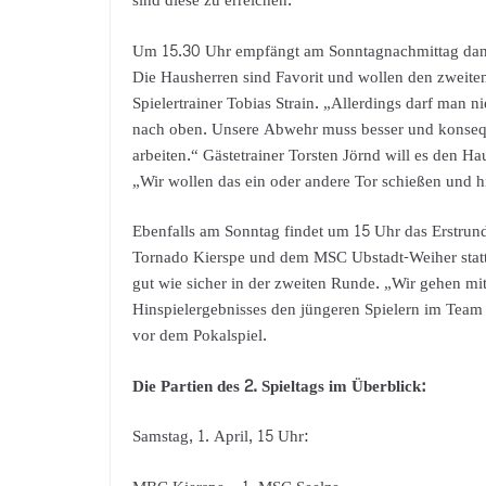
sind diese zu erreichen.“
Um 15.30 Uhr empfängt am Sonntagnachmittag dan
Die Hausherren sind Favorit und wollen den zweiten S
Spielertrainer Tobias Strain. „Allerdings darf man n
nach oben. Unsere Abwehr muss besser und konseq
arbeiten.“ Gästetrainer Torsten Jörnd will es den 
„Wir wollen das ein oder andere Tor schießen und h
Ebenfalls am Sonntag findet um 15 Uhr das Erstr
Tornado Kierspe und dem MSC Ubstadt-Weiher statt.
gut wie sicher in der zweiten Runde. „Wir gehen mi
Hinspielergebnisses den jüngeren Spielern im Team 
vor dem Pokalspiel.
Die Partien des 2. Spieltags im Überblick:
Samstag, 1. April, 15 Uhr: