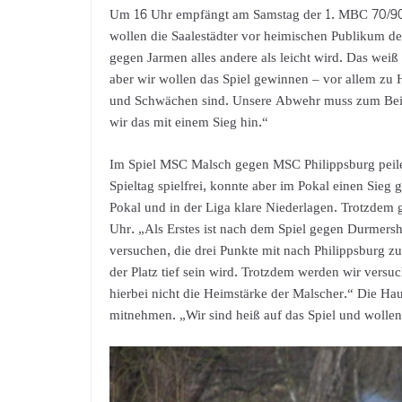
Um 16 Uhr empfängt am Samstag der 1. MBC 70/90 
wollen die Saalestädter vor heimischen Publikum d
gegen Jarmen alles andere als leicht wird. Das wei
aber wir wollen das Spiel gewinnen – vor allem zu H
und Schwächen sind. Unsere Abwehr muss zum Beis
wir das mit einem Sieg hin.“
Im Spiel MSC Malsch gegen MSC Philippsburg peile
Spieltag spielfrei, konnte aber im Pokal einen Sieg
Pokal und in der Liga klare Niederlagen. Trotzdem g
Uhr. „Als Erstes ist nach dem Spiel gegen Durmers
versuchen, die drei Punkte mit nach Philippsburg z
der Platz tief sein wird. Trotzdem werden wir versu
hierbei nicht die Heimstärke der Malscher.“ Die H
mitnehmen. „Wir sind heiß auf das Spiel und wolle