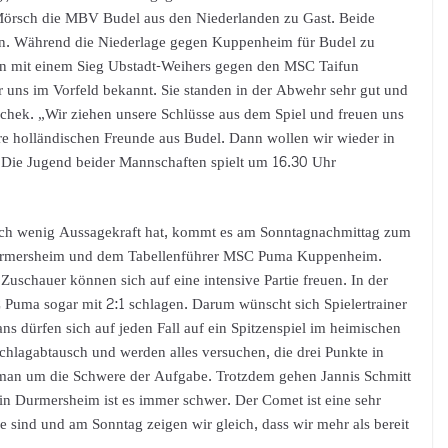
örsch die MBV Budel aus den Niederlanden zu Gast. Beide
son. Während die Niederlage gegen Kuppenheim für Budel zu
lfan mit einem Sieg Ubstadt-Weihers gegen den MSC Taifun
 uns im Vorfeld bekannt. Sie standen in der Abwehr sehr gut und
tschek. „Wir ziehen unsere Schlüsse aus dem Spiel und freuen uns
re holländischen Freunde aus Budel. Dann wollen wir wieder in
“ Die Jugend beider Mannschaften spielt um 16.30 Uhr
och wenig Aussagekraft hat, kommt es am Sonntagnachmittag zum
urmersheim und dem Tabellenführer MSC Puma Kuppenheim.
uschauer können sich auf eine intensive Partie freuen. In der
Puma sogar mit 2:1 schlagen. Darum wünscht sich Spielertrainer
s dürfen sich auf jeden Fall auf ein Spitzenspiel im heimischen
Schlagabtausch und werden alles versuchen, die drei Punkte in
an um die Schwere der Aufgabe. Trotzdem gehen Jannis Schmitt
 in Durmersheim ist es immer schwer. Der Comet ist eine sehr
 sind und am Sonntag zeigen wir gleich, dass wir mehr als bereit