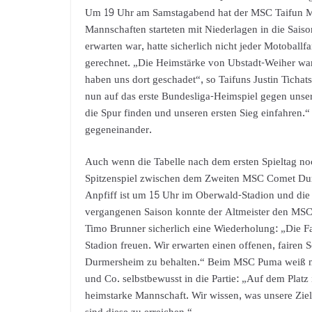
Um 19 Uhr am Samstagabend hat der MSC Taifun M
Mannschaften starteten mit Niederlagen in die Sai
erwarten war, hatte sicherlich nicht jeder Motobal
gerechnet. „Die Heimstärke von Ubstadt-Weiher war
haben uns dort geschadet“, so Taifuns Justin Ticha
nun auf das erste Bundesliga-Heimspiel gegen unse
die Spur finden und unseren ersten Sieg einfahren.
gegeneinander.
Auch wenn die Tabelle nach dem ersten Spieltag n
Spitzenspiel zwischen dem Zweiten MSC Comet D
Anpfiff ist um 15 Uhr im Oberwald-Stadion und die Z
vergangenen Saison konnte der Altmeister den MSC 
Timo Brunner sicherlich eine Wiederholung: „Die Fan
Stadion freuen. Wir erwarten einen offenen, fairen 
Durmersheim zu behalten.“ Beim MSC Puma weiß m
und Co. selbstbewusst in die Partie: „Auf dem Platz
heimstarke Mannschaft. Wir wissen, was unsere Ziele