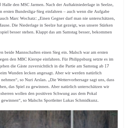
Halle den MSC Jarmen. Nach der Auftaktniederlage in Seelze,
en ersten Bundesliga-Sieg einfahren – auch wenn die Aufgabe
ß auch Marc Wochatz: „Einen Gegner darf man nie unterschätzen,
ause. Die Niederlage in Seelze hat gezeigt, was unsere Stärken
piel besser stehen. Klappt das am Samstag besser, bekommen
n beide Mannschaften einen Sieg ein. Malsch war am ersten
 gegen den MBC Kierspe einfahren. Für Philippsburg setzte es im
ehen die Gäste zuversichtlich in die Partie am Samstag ab 17
heim Wunden lecken angesagt. Aber wir werden natürlich
u nehmen“, so Nuri Arslan. „Die Wettervorhersage sagt uns, dass
chen, das Spiel zu gewinnen. Aber natürlich unterschätzen wir
ausherren wollen den positiven Schwung aus dem Pokal
n gewinnen“, so Malschs Sportleiter Lukas Schmidkunz.