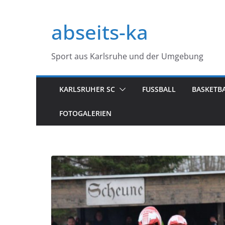
Zum
Inhalt
abseits-ka
springen
Sport aus Karlsruhe und der Umgebung
KARLSRUHER SC
FUSSBALL
BASKETB
FOTOGALERIEN