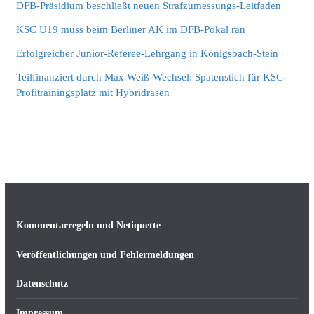
DFB-Präsidium beschließt neuen Strafzumessungs-Leitfaden
KSC U19 muss beim Berliner AK im DFB-Pokal ran
Erfolgreicher Junior-Referee-Lehrgang in Königsbach-Stein
Teilfinanziert durch Max Weiß-Wechsel: Spatenstich für KSC-
Profitrainingsplatz mit Hybridrasen
Kommentarregeln und Netiquette
Veröffentlichungen und Fehlermeldungen
Datenschutz
Impressum