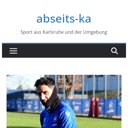
Zum
Inhalt
abseits-ka
springen
Sport aus Karlsruhe und der Umgebung