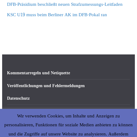
DFB-Präsidium beschließt neuen Strafzumessungs-Leitfaden
KSC U19 muss beim Berliner AK im DFB-Pokal ran
Kommentarregeln und Netiquette
Veröffentlichungen und Fehlermeldungen
Datenschutz
Impressum
Wir verwenden Cookies, um Inhalte und Anzeigen zu
Über abseits-ka.de
personalisieren, Funktionen für soziale Medien anbieten zu können
und die Zugriffe auf unsere Website zu analysieren. Außerdem