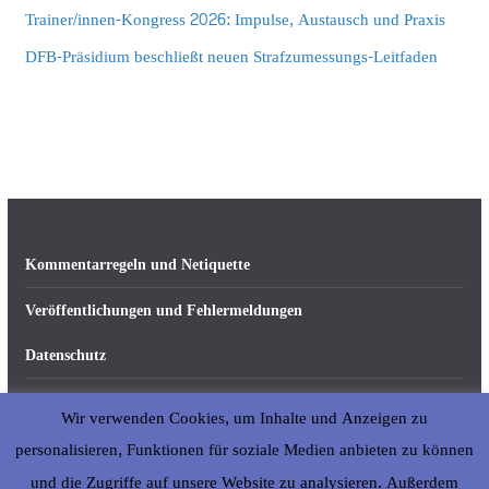
Trainer/innen-Kongress 2026: Impulse, Austausch und Praxis
DFB-Präsidium beschließt neuen Strafzumessungs-Leitfaden
Kommentarregeln und Netiquette
Veröffentlichungen und Fehlermeldungen
Datenschutz
Impressum
Wir verwenden Cookies, um Inhalte und Anzeigen zu
Über abseits-ka.de
personalisieren, Funktionen für soziale Medien anbieten zu können
und die Zugriffe auf unsere Website zu analysieren. Außerdem