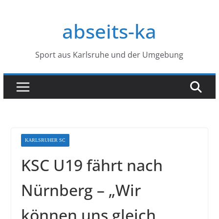
Zum
Inhalt
abseits-ka
springen
Sport aus Karlsruhe und der Umgebung
KARLSRUHER SC
KSC U19 fährt nach
Nürnberg – „Wir
können uns gleich