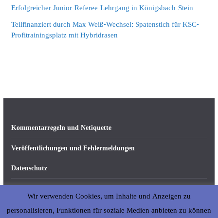
Erfolgreicher Junior-Referee-Lehrgang in Königsbach-Stein
Teilfinanziert durch Max Weiß-Wechsel: Spatenstich für KSC-
Profitrainingsplatz mit Hybridrasen
Kommentarregeln und Netiquette
Veröffentlichungen und Fehlermeldungen
Datenschutz
Impressum
Wir verwenden Cookies, um Inhalte und Anzeigen zu
Über abseits-ka.de
personalisieren, Funktionen für soziale Medien anbieten zu können