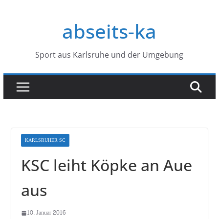
Zum
Inhalt
abseits-ka
springen
Sport aus Karlsruhe und der Umgebung
KARLSRUHER SC
KSC leiht Köpke an Aue
aus
10. Januar 2016