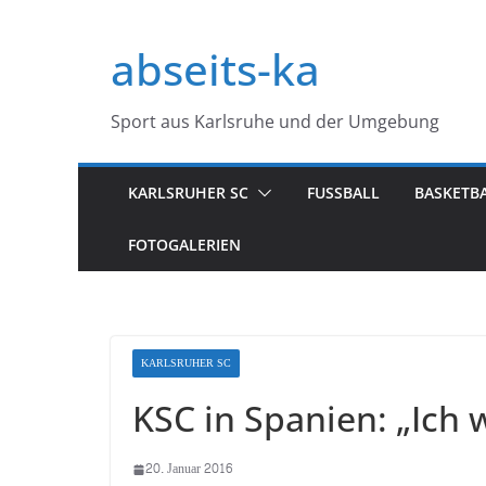
Zum
Inhalt
abseits-ka
springen
Sport aus Karlsruhe und der Umgebung
KARLSRUHER SC
FUSSBALL
BASKETB
FOTOGALERIEN
KARLSRUHER SC
KSC in Spanien: „Ich 
20. Januar 2016