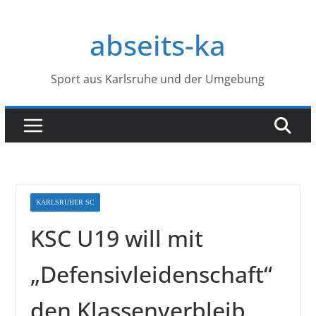
Zum
Inhalt
abseits-ka
springen
Sport aus Karlsruhe und der Umgebung
KARLSRUHER SC
KSC U19 will mit
„Defensivleidenschaft“
den Klassenverbleib