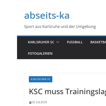
Zum
Inhalt
abseits-ka
springen
Sport aus Karlsruhe und der Umgebung
KARLSRUHER SC
FUSSBALL
BASKETB
FOTOGALERIEN
KARLSRUHER SC
KSC muss Trainingsla
16. Juli 2016