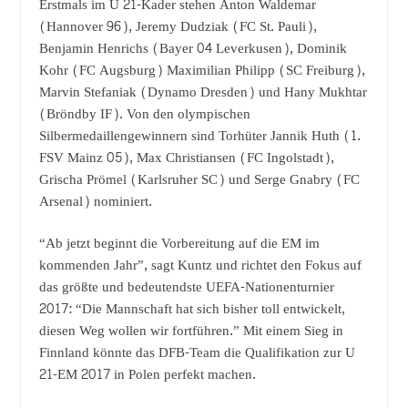
Erstmals im U 21-Kader stehen Anton Waldemar
(Hannover 96), Jeremy Dudziak (FC St. Pauli),
Benjamin Henrichs (Bayer 04 Leverkusen), Dominik
Kohr (FC Augsburg) Maximilian Philipp (SC Freiburg),
Marvin Stefaniak (Dynamo Dresden) und Hany Mukhtar
(Bröndby IF). Von den olympischen
Silbermedaillengewinnern sind Torhüter Jannik Huth (1.
FSV Mainz 05), Max Christiansen (FC Ingolstadt),
Grischa Prömel (Karlsruher SC) und Serge Gnabry (FC
Arsenal) nominiert.
“Ab jetzt beginnt die Vorbereitung auf die EM im
kommenden Jahr”, sagt Kuntz und richtet den Fokus auf
das größte und bedeutendste UEFA-Nationenturnier
2017: “Die Mannschaft hat sich bisher toll entwickelt,
diesen Weg wollen wir fortführen.” Mit einem Sieg in
Finnland könnte das DFB-Team die Qualifikation zur U
21-EM 2017 in Polen perfekt machen.