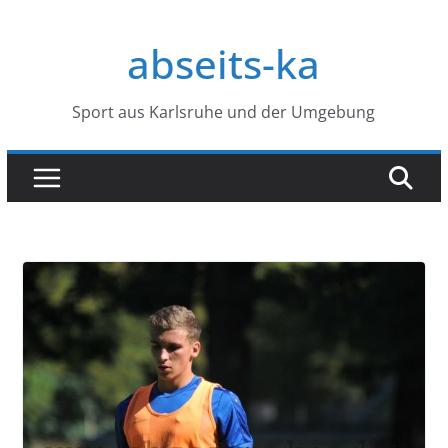
Zum
Inhalt
abseits-ka
springen
Sport aus Karlsruhe und der Umgebung