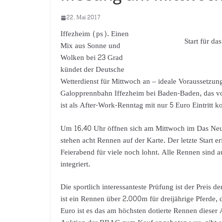
22. Mai 2017
Iffezheim (ps). Einen
Start für d
Mix aus Sonne und
Wolken bei 23 Grad
kündet der Deutsche
Wetterdienst für Mittwoch an – ideale Voraussetzun
Galopprennbahn Iffezheim bei Baden-Baden, das vom
ist als After-Work-Renntag mit nur 5 Euro Eintritt ko
Um 16.40 Uhr öffnen sich am Mittwoch im Das Neu
stehen acht Rennen auf der Karte. Der letzte Start 
Feierabend für viele noch lohnt. Alle Rennen sind
integriert.
Die sportlich interessanteste Prüfung ist der Prei
ist ein Rennen über 2.000m für dreijährige Pferde
Euro ist es das am höchsten dotierte Rennen dieser A