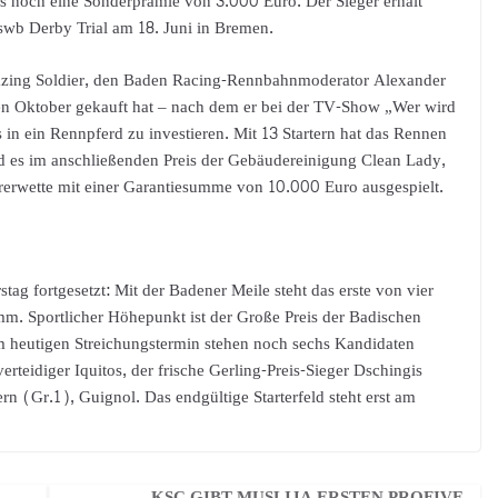
 noch eine Sonderprämie von 3.000 Euro. Der Sieger erhält
swb Derby Trial am 18. Juni in Bremen.
azing Soldier, den Baden Racing-Rennbahnmoderator Alexander
n Oktober gekauft hat – nach dem er bei der TV-Show „Wer wird
 in ein Rennpferd zu investieren. Mit 13 Startern hat das Rennen
d es im anschließenden Preis der Gebäudereinigung Clean Lady,
ererwette mit einer Garantiesumme von 10.000 Euro ausgespielt.
ortgesetzt: Mit der Badener Meile steht das erste von vier
. Sportlicher Höhepunkt ist der Große Preis der Badischen
 heutigen Streichungstermin stehen noch sechs Kandidaten
erteidiger Iquitos, der frische Gerling-Preis-Sieger Dschingis
n (Gr.1), Guignol. Das endgültige Starterfeld steht erst am
KSC GIBT MUSLIJA ERSTEN PROFIVE