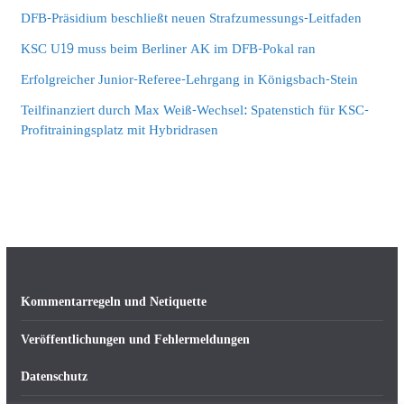
DFB-Präsidium beschließt neuen Strafzumessungs-Leitfaden
KSC U19 muss beim Berliner AK im DFB-Pokal ran
Erfolgreicher Junior-Referee-Lehrgang in Königsbach-Stein
Teilfinanziert durch Max Weiß-Wechsel: Spatenstich für KSC-
Profitrainingsplatz mit Hybridrasen
Kommentarregeln und Netiquette
Veröffentlichungen und Fehlermeldungen
Datenschutz