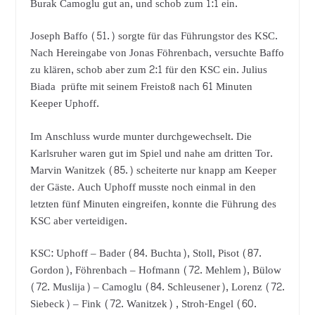
Burak Camoglu gut an, und schob zum 1:1 ein.
Joseph Baffo (51.) sorgte für das Führungstor des KSC.
Nach Hereingabe von Jonas Föhrenbach, versuchte Baffo
zu klären, schob aber zum 2:1 für den KSC ein. Julius
Biada prüfte mit seinem Freistoß nach 61 Minuten
Keeper Uphoff.
Im Anschluss wurde munter durchgewechselt. Die
Karlsruher waren gut im Spiel und nahe am dritten Tor.
Marvin Wanitzek (85.) scheiterte nur knapp am Keeper
der Gäste. Auch Uphoff musste noch einmal in den
letzten fünf Minuten eingreifen, konnte die Führung des
KSC aber verteidigen.
KSC: Uphoff – Bader (84. Buchta), Stoll, Pisot (87.
Gordon), Föhrenbach – Hofmann (72. Mehlem), Bülow
(72. Muslija) – Camoglu (84. Schleusener), Lorenz (72.
Siebeck) – Fink (72. Wanitzek) , Stroh-Engel (60.