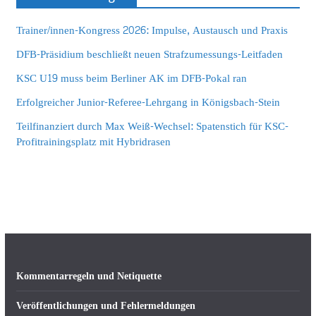
Trainer/innen-Kongress 2026: Impulse, Austausch und Praxis
DFB-Präsidium beschließt neuen Strafzumessungs-Leitfaden
KSC U19 muss beim Berliner AK im DFB-Pokal ran
Erfolgreicher Junior-Referee-Lehrgang in Königsbach-Stein
Teilfinanziert durch Max Weiß-Wechsel: Spatenstich für KSC-
Profitrainingsplatz mit Hybridrasen
Kommentarregeln und Netiquette
Veröffentlichungen und Fehlermeldungen