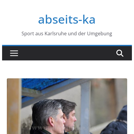
Zum
Inhalt
abseits-ka
springen
Sport aus Karlsruhe und der Umgebung