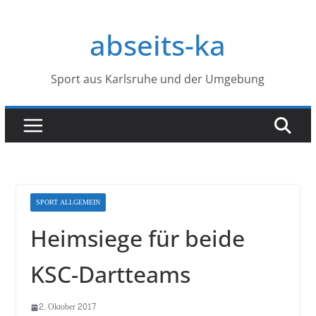
Zum
Inhalt
abseits-ka
springen
Sport aus Karlsruhe und der Umgebung
SPORT ALLGEMEIN
Heimsiege für beide
KSC-Dartteams
2. Oktober 2017