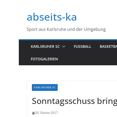
Zum
Inhalt
abseits-ka
springen
Sport aus Karlsruhe und der Umgebung
KARLSRUHER SC
FUSSBALL
BASKETB
FOTOGALERIEN
KARLSRUHER SC
Sonntagsschuss brin
29. Oktober 2017