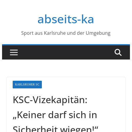
Zum
Inhalt
abseits-ka
springen
Sport aus Karlsruhe und der Umgebung
KARLSRUHER SC
KSC-Vizekapitän:
„Keiner darf sich in
Sicherheit wiegen!“