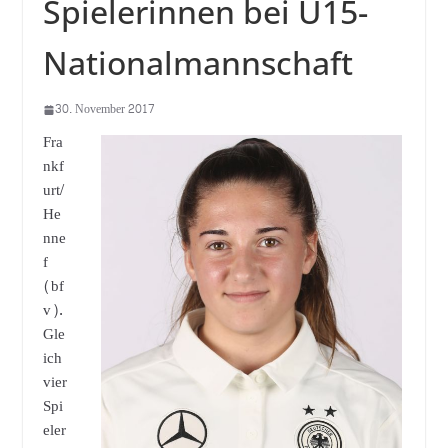
Spielerinnen bei U15-
Nationalmannschaft
30. November 2017
Fra
nkf
urt/
He
nne
f
(bf
v).
Gle
ich
vier
Spi
eler