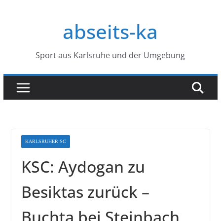
Zum
Inhalt
abseits-ka
springen
Sport aus Karlsruhe und der Umgebung
KARLSRUHER SC
KSC: Aydogan zu
Besiktas zurück –
Buchta bei Steinbach