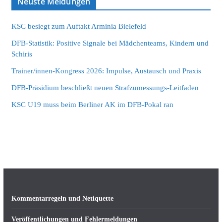
Neuste Meldungen
KSC besiegt zum Auftakt Arminia Bielefeld
DFB-Statistik: Positive Signale bei Mädchenteams, Kindern und
Schiris
Trainer/innen-Kongress 2026: Impulse, Austausch und Praxis
DFB-Präsidium beschließt neuen Strafzumessungs-Leitfaden
KSC U19 muss beim Berliner AK im DFB-Pokal ran
Kommentarregeln und Netiquette
Veröffentlichungen und Fehlermeldungen