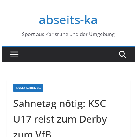
Zum
Inhalt
abseits-ka
springen
Sport aus Karlsruhe und der Umgebung
KARLSRUHER SC
Sahnetag nötig: KSC
U17 reist zum Derby
zum VfB