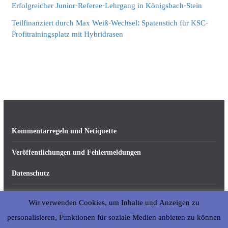
Erfolgreicher Junior-Referee-Lehrgang in Königsbach-Stein
Teilfinanziert durch Max Weiß-Wechsel: Spatenstich für KSC-
Profitrainingsplatz mit Hybridrasen
Kommentarregeln und Netiquette
Veröffentlichungen und Fehlermeldungen
Datenschutz
Impressum
Wir verwenden Cookies, um Inhalte und Anzeigen zu
Über abseits-ka.de
personalisieren, Funktionen für soziale Medien anbieten zu können