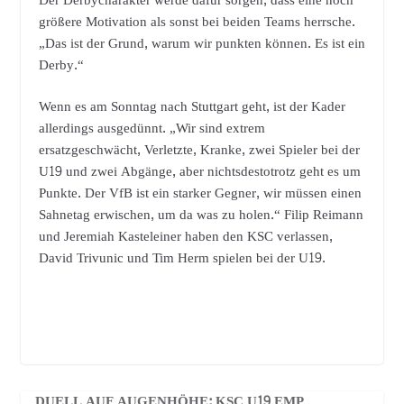
Der Derbycharakter werde dafür sorgen, dass eine noch
größere Motivation als sonst bei beiden Teams herrsche.
„Das ist der Grund, warum wir punkten können. Es ist ein
Derby.“
Wenn es am Sonntag nach Stuttgart geht, ist der Kader
allerdings ausgedünnt. „Wir sind extrem
ersatzgeschwächt, Verletzte, Kranke, zwei Spieler bei der
U19 und zwei Abgänge, aber nichtsdestotrotz geht es um
Punkte. Der VfB ist ein starker Gegner, wir müssen einen
Sahnetag erwischen, um da was zu holen.“ Filip Reimann
und Jeremiah Kasteleiner haben den KSC verlassen,
David Trivunic und Tim Herm spielen bei der U19.
DUELL AUF AUGENHÖHE: KSC U19 EMP