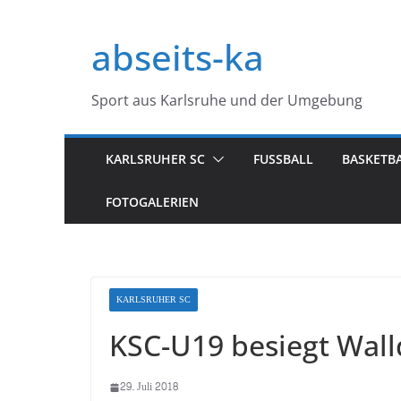
Zum
Inhalt
abseits-ka
springen
Sport aus Karlsruhe und der Umgebung
KARLSRUHER SC
FUSSBALL
BASKETB
FOTOGALERIEN
KARLSRUHER SC
KSC-U19 besiegt Wall
29. Juli 2018