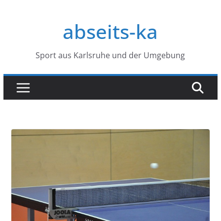
Zum
Inhalt
abseits-ka
springen
Sport aus Karlsruhe und der Umgebung