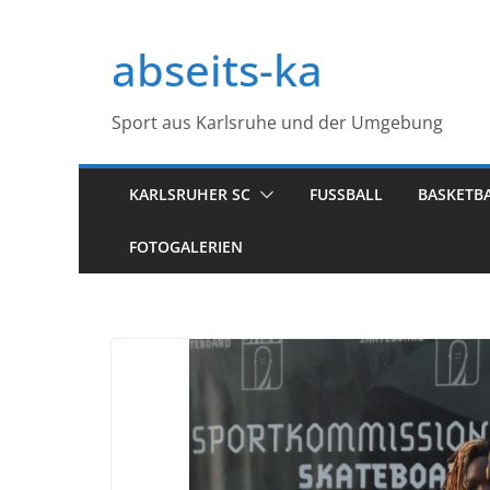
Zum
Inhalt
abseits-ka
springen
Sport aus Karlsruhe und der Umgebung
KARLSRUHER SC
FUSSBALL
BASKETB
FOTOGALERIEN