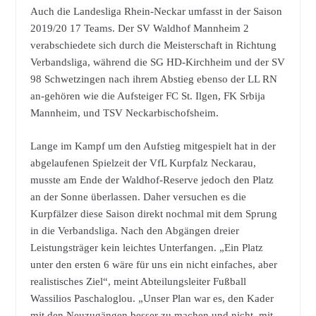
Auch die Landesliga Rhein-Neckar umfasst in der Saison
2019/20 17 Teams. Der SV Waldhof Mannheim 2
verabschiedete sich durch die Meisterschaft in Richtung
Verbandsliga, während die SG HD-Kirchheim und der SV
98 Schwetzingen nach ihrem Abstieg ebenso der LL RN
an-gehören wie die Aufsteiger FC St. Ilgen, FK Srbija
Mannheim, und TSV Neckarbischofsheim.
Lange im Kampf um den Aufstieg mitgespielt hat in der
abgelaufenen Spielzeit der VfL Kurpfalz Neckarau,
musste am Ende der Waldhof-Reserve jedoch den Platz
an der Sonne überlassen. Daher versuchen es die
Kurpfälzer diese Saison direkt nochmal mit dem Sprung
in die Verbandsliga. Nach den Abgängen dreier
Leistungsträger kein leichtes Unterfangen. „Ein Platz
unter den ersten 6 wäre für uns ein nicht einfaches, aber
realistisches Ziel“, meint Abteilungsleiter Fußball
Wassilios Paschaloglou. „Unser Plan war es, den Kader
mit den Neuzugängen besser zu machen und nicht, mit