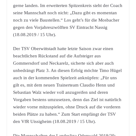
gerne landen. Im erweiterten Spitzenkreis sieht der Coach
seine Mannschaft noch nicht: „Dazu gibt es momentan
noch zu viele Baustellen.“ Los geht’s für die Mosbacher
gegen den Vorjahreszwölften SV Eintracht Nassig
(18.08.2019 / 15 Uhr).
Der TSV Oberwittstadt hatte letzte Saison zwar einen
beachtlichen Rückstand auf die Aufsteiger aus
Gommersdorf und Neckarelz, sicherte sich aber auch
unbedrängt Platz 3. An diesen Erfolg möchte Timo Hügel
auch in der kommenden Spielzeit anknüpfen: „Für uns
gilt es, mit dem neuen Trainerteam Claudio Henn und
Sebastian Walz wieder voll anzugreifen und deren
Vorgaben bestens umzusetzen, denn das Ziel ist natürlich
wieder vorne mitzuspielen, ohne Druck auf die vorderen
beiden Plätze zu haben.“ Zum Start empfängt der TSV
den VfR Uissigheim (18.08.2019 / 15 Uhr).
Die Mannschaften der Landesliga Odenwald 2019/20: