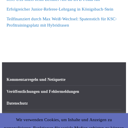
Erfolgreicher Junior-Referee-Lehrgang in Königsbach-Stein
Teilfinanziert durch Max Weiß-Wechsel: Spatenstich für KSC-
Profitrainingsplatz mit Hybridrasen
Kommentarregeln und Netiquette
Veröffentlichungen und Fehlermeldungen
Datenschutz
Impressum
Wir verwenden Cookies, um Inhalte und Anzeigen zu
Über abseits-ka.de