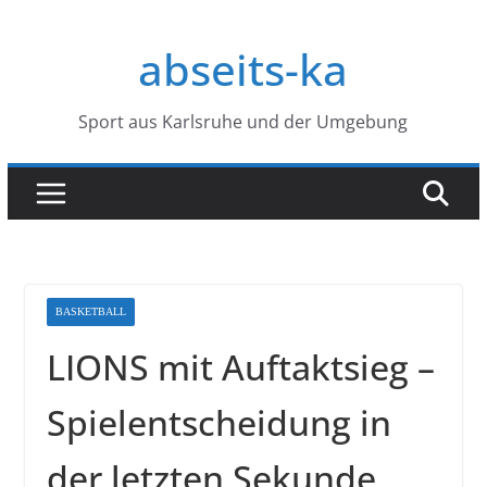
Zum
Inhalt
abseits-ka
springen
Sport aus Karlsruhe und der Umgebung
BASKETBALL
LIONS mit Auftaktsieg –
Spielentscheidung in
der letzten Sekunde