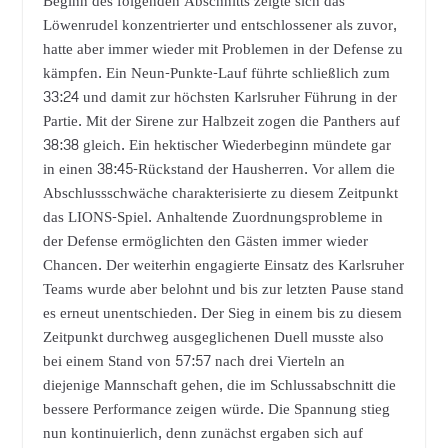
Beginn des folgenden Abschnitts zeigte sich das
Löwenrudel konzentrierter und entschlossener als zuvor,
hatte aber immer wieder mit Problemen in der Defense zu
kämpfen. Ein Neun-Punkte-Lauf führte schließlich zum
33:24 und damit zur höchsten Karlsruher Führung in der
Partie. Mit der Sirene zur Halbzeit zogen die Panthers auf
38:38 gleich. Ein hektischer Wiederbeginn mündete gar
in einen 38:45-Rückstand der Hausherren. Vor allem die
Abschlussschwäche charakterisierte zu diesem Zeitpunkt
das LIONS-Spiel. Anhaltende Zuordnungsprobleme in
der Defense ermöglichten den Gästen immer wieder
Chancen. Der weiterhin engagierte Einsatz des Karlsruher
Teams wurde aber belohnt und bis zur letzten Pause stand
es erneut unentschieden. Der Sieg in einem bis zu diesem
Zeitpunkt durchweg ausgeglichenen Duell musste also
bei einem Stand von 57:57 nach drei Vierteln an
diejenige Mannschaft gehen, die im Schlussabschnitt die
bessere Performance zeigen würde. Die Spannung stieg
nun kontinuierlich, denn zunächst ergaben sich auf