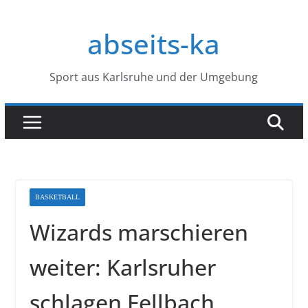
Zum
Inhalt
abseits-ka
springen
Sport aus Karlsruhe und der Umgebung
BASKETBALL
Wizards marschieren
weiter: Karlsruher
schlagen Fellbach